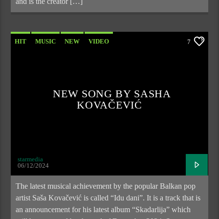
and is the creator […]
HIT
MUSIC
NEW
VIDEO
7
NEW SONG BY SASHA
KOVAČEVIĆ
starmedia
06/12/2024
The latest musical achievement by the popular Balkan pop
artist Saša Kovačević is called “Idu dani”. It is a track that is
an announcement for his latest album “Skadarlija” which