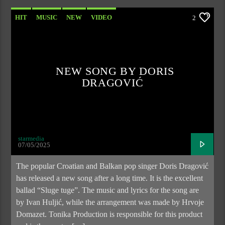
HIT
MUSIC
NEW
VIDEO
2
NEW SONG BY DORIS
DRAGOVIĆ
starmedia
07/05/2025
The popular Croatian and Balkan pop singer Doris Dragović
has released a new song after a long time. It is the excellent
ballad “Sluge tuge”. The music and lyrics for the song are
by Ivan Huljić, while the arrangement was made by Hrvoje
Domazet. Tonika Production is responsible for this product