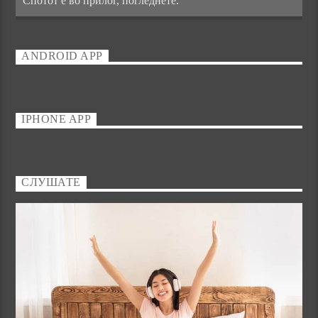
Спотот е во прилог, погледнете.
ANDROID APP
IPHONE APP
СЛУШАТЕ