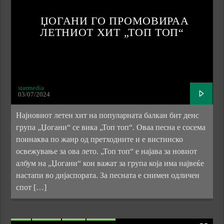
ЏОГАНИ ГО ПРОМОВИРАА
ЛЕТНИОТ ХИТ „ТОП ТОП“
starmedia
03/07/2024
Најновиот летен хит на популарната балкан бит денс
група „Џогани“ се вика „Топ топ“. Оваа песна е сосема
поинаква по жанр од претходните и е вистинско
освежување за ова лето. „Топ топ“ е најава за новиот
албум на „Џогани“ кои важат за група која има највеќе
настапи во дијаспората. За песната е снимен одличен
спот […]