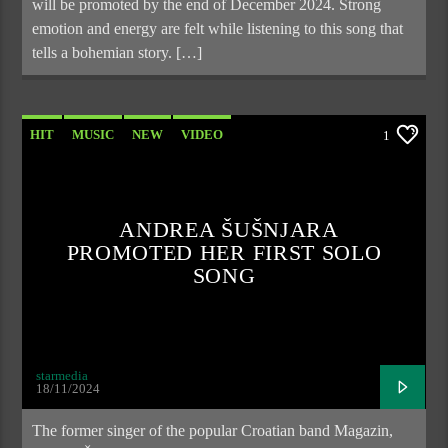
will be promoted by the end of December 2024. Strong
emotion and energy are felt while listening to this song that
tells a bohemian story. […]
HIT
MUSIC
NEW
VIDEO
1
ANDREA ŠUŠNJARA
PROMOTED HER FIRST SOLO
SONG
starmedia
18/11/2024
The former singer of the popular Croatian band Magazin,