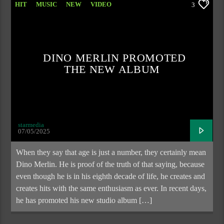
HIT
MUSIC
NEW
VIDEO
3
DINO MERLIN PROMOTED
THE NEW ALBUM
starmedia
07/05/2025
When they say that age is just a number, they certainly mean
Dino Merlin. He is proof of the truth of that saying, because
even though he is in his eighth decade of life, he creates and
creates hits with the same enthusiasm as ever. In recent days,
he has promoted his new studio album […]