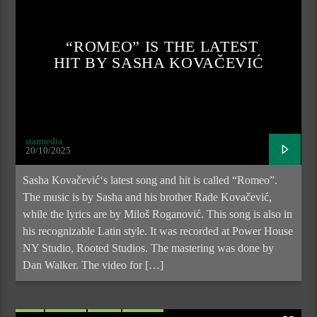
“ROMEO” IS THE LATEST
HIT BY SASHA KOVAČEVIĆ
starmedia
20/10/2025
Sasha Kovačević‘s latest song and hit is called “Romeo”.
The music is by Sasha and his brother Rade Kovačević,
while the lyrics are by Miloš Roganović. This song is also in
his recognizable Latin style. It was recorded at Power House
NY Studio, Rooted Studios. The mastering was done by
Dan Walker. The video for […]