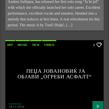
Andrea Šušnjara, has released her first solo song “Ja bi još”
with which she officially launched her solo career. Excellent
performance, excellent vocals and emotion, blended into a
melody that seduces at first listen. A real refreshment for this
period. The music is by Tonči Huljić, […]
HIT
MUSIC
NEW
VIDEO
0
ПЕЏА ЈОВАНОВИЌ ЈА
ОБЈАВИ „ОГРЕБИ АСФАЛТ“
starmedia
18/11/2024