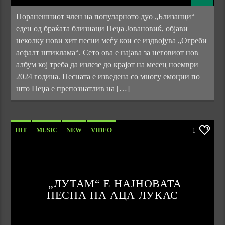
Поранешниот член на популарното дуо „Близанци“
еден од браќата близнаци Пеџа Јовановиќ, објави
неколку нови хит песни меѓу кои се издвојува „Огреби
асфалт штиклама“. Сето ова е најава за неговиот нов
албум кој треба да излезе до крајот на месец ноември
2024 година. Песната е изведена со многу емоции по
што Пеџа е препознатлив на […]
HIT
MUSIC
NEW
VIDEO
1
„ЛУТАМ“ Е НАЈНОВАТА
ПЕСНА НА АЦА ЛУКАС