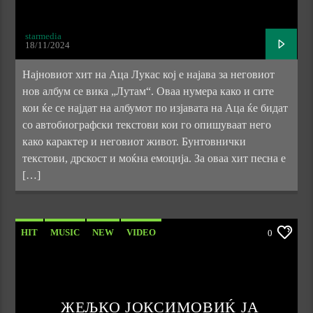
starmedia
18/11/2024
Најновиот хит на Аца Лукас кој е најава за неговиот
нов албум се вика „Лутам“. Оваа нумера како и сите
кои ќе се најдат на албумот по изјавата на Аца ќе бидат
со автобиографски текстови кои го опишуваат него
како карактер и неговиот живот. Бунтовнички
текстови, дрскост и моќна емоција. За оваа хит песна е
[…]
HIT
MUSIC
NEW
VIDEO
0
ЖЕЉКО ЈОКСИМОВИЌ ЈА