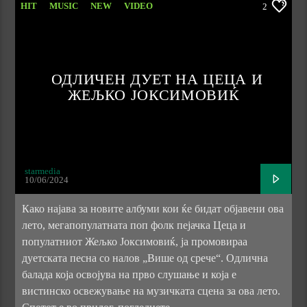
HIT
MUSIC
NEW
VIDEO
2
ОДЛИЧЕН ДУЕТ НА ЦЕЦА И
ЖЕЉКО ЈОКСИМОВИЌ
starmedia
10/06/2024
Како најава за новите албуми кои ќе бидат објавени ова
лето, мегапопулатната поп фолк пејачка Цеца и
популатниот Жељко Јоксимовиќ, ја промовираа
дуетската песна со налов „Више од срече“. Одлична
балада која освојува на прво слушање и која е
вистинско освежување на музичката сцена за ова лето.