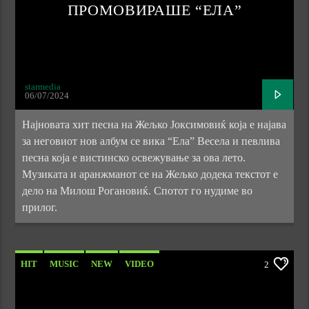
ПРОМОВИРАШЕ “ЕЛА”
starmedia
06/07/2024
Најновата хит песна на Жељко Јоксимовиќ која е најава
за неговиот нов албум се вика “Ела” Весела и певлива
песна која е вистинско освежување за ова лето.
Музиката и аранжманот се на Жељко додека текстот е
дело на Милош Рогановиќ. Спотот го нудиме во
прилог.
HIT
MUSIC
NEW
VIDEO
2