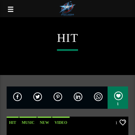
HIT
1
HIT
MUSIC
NEW
VIDEO
1