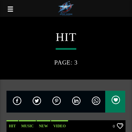
HIT
PAGE: 3
HIT
MUSIC
NEW
VIDEO
0