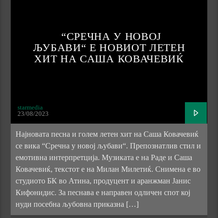
“СРЕЧНА У НОВОЈ
ЉУБАВИ“ Е НОВИОТ ЛЕТЕН
ХИТ НА САША КОВАЧЕВИЌ
starmedia
23/08/2023
Најновата песна и голем летен хит на Саша Ковачевиќ
се вика “Сречна у новој љубави“. Препознатлив стил и
емотивна интерпретција. Музиката е на Раде и Саша
Ковачевиќ, текстот е на Милан Милетиќ. Снимена е во
студиото БК во Атина, продуцент и аранжман Јанис
Кифонидис. За песнава е направен одличен спот кој
нуди посебна љубовна приказна […]