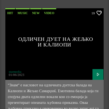
HIT
MUSIC
NEW
VIDEO
19
ОДЛИЧЕН ДУЕТ НА ЖЕЉКО
И КАЛИОПИ
starmedia
01/06/2023
“Знам“ е насловот на одличната дуетска балада на
Калиопи и Жељко Самарџиќ. Емотивна балада која ги
спојува двата одлилни вокали кои со емоција ја
презентираат опеаната љубовна приказна. Оваа
љубовна приказна е овековечена во видео запис кој го