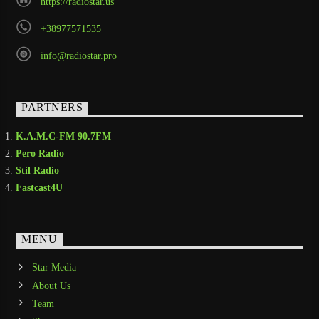
https://radiostar.us
+38977571535
info@radiostar.pro
PARTNERS
K.A.M.C-FM 90.7FM
Pero Radio
Stil Radio
Fastcast4U
MENU
Star Media
About Us
Team